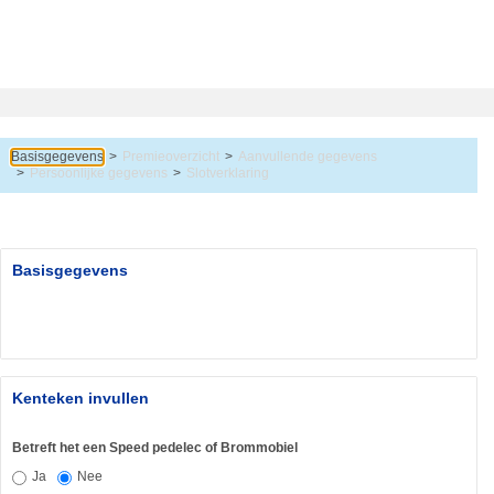
Basisgegevens
Premieoverzicht
Aanvullende gegevens
Persoonlijke gegevens
Slotverklaring
Basisgegevens
Kenteken invullen
Betreft het een Speed pedelec of Brommobiel
Ja
Nee