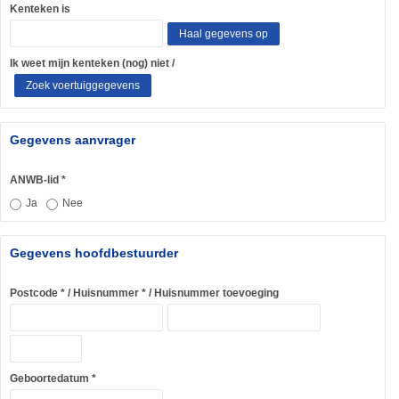
Kenteken is
Haal gegevens op
Ik weet mijn kenteken (nog) niet
Zoek voertuiggegevens
Gegevens aanvrager
ANWB-lid
Ja
Nee
Gegevens hoofdbestuurder
Postcode
Huisnummer
Huisnummer toevoeging
Geboortedatum